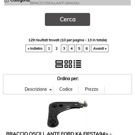
Categoria:
BRACCI OSCILLANTI SINGOLI
BRACCI SOSPENSIONE
DISCHI FRENO
PASTIGLIE FRENO
129 risultati trovati (10 per pagina - 13 in totale)
« Indietro
1
2
3
4
5
6
Avanti »
INFO UTILI
Ordina per:
BRACCIO OSCILL.ANTE FORD KA FIESTA94> -