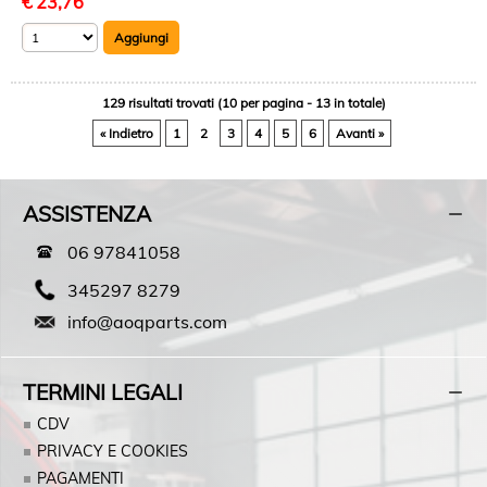
€
23,76
129 risultati trovati (10 per pagina - 13 in totale)
« Indietro
1
2
3
4
5
6
Avanti »
ASSISTENZA
06 97841058
345297 8279
info@aoqparts.com
TERMINI LEGALI
CDV
PRIVACY E COOKIES
PAGAMENTI