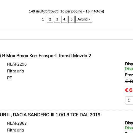
149 risultati trovati (10 per pagina - 15 in totale)
1
2
3
4
5
Avanti »
DCi B Max Bmax Ka+ Ecosport Transit Mazda 2
Disp
FILAF2296
Disp
Filtro aria
Pre
PZ
€ 8
€
6
R II , DACIA SANDERO III 1.0/1.3 TCE DAL 2019-
Disp
FILAF2863
Disp
Filtro aria