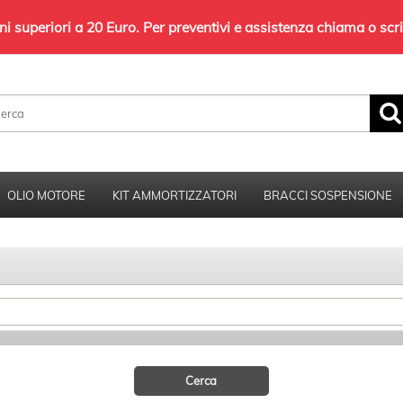
 superiori a 20 Euro. Per preventivi e assistenza chiama o sc
Sono già registrato
Per completare l'ordine inserisci il nome
utente e la password e poi clicca sul pulsante
OLIO MOTORE
KIT AMMORTIZZATORI
BRACCI SOSPENSIONE
"Accedi"
E-mail:
Password:
Hai perso la password?