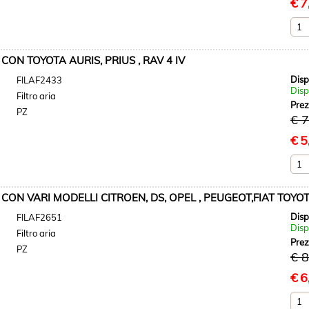
€
7
CON TOYOTA AURIS, PRIUS , RAV 4 IV
Disp
FILAF2433
Disp
Filtro aria
Pre
PZ
€ 7
€
5
CON VARI MODELLI CITROEN, DS, OPEL , PEUGEOT,FIAT TOYO
Disp
FILAF2651
Disp
Filtro aria
Pre
PZ
€ 8
€
6