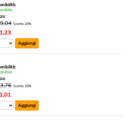
onibilità:
onibile
zzo:
39,04
Sconto 20%
1,23
onibilità:
onibile
zzo:
13,76
Sconto 20%
1,01