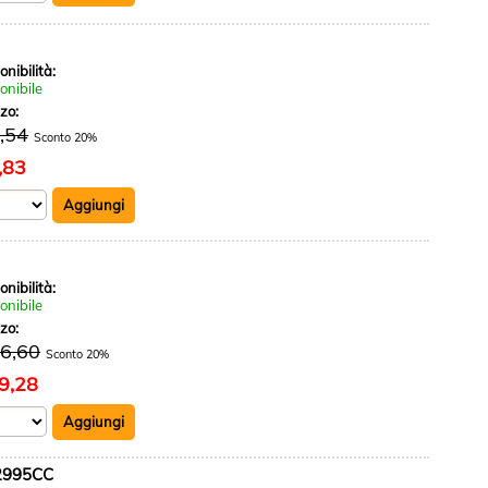
onibilità:
onibile
zzo:
,54
Sconto 20%
,83
onibilità:
onibile
zzo:
36,60
Sconto 20%
9,28
 2995CC