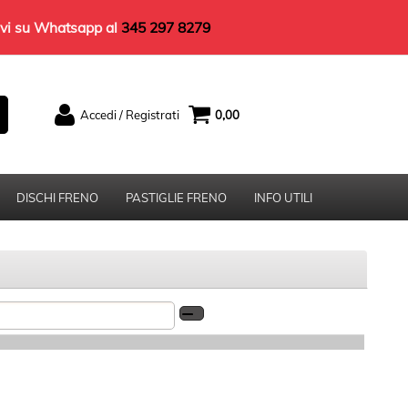
rivi su Whatsapp al
345 297 8279
Accedi / Registrati
0,00
Sono un nuovo cliente
Se non sei ancora registrato sul nostro sito
clicca sul pulsante "Registrati"
DISCHI FRENO
PASTIGLIE FRENO
INFO UTILI