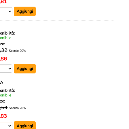
,81
onibilità:
onibile
zzo:
,32
Sconto 20%
,86
TA
onibilità:
onibile
zzo:
,54
Sconto 20%
,83