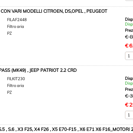
 CON VARI MODELLI CITROEN, DS,OPEL , PEUGEOT
Disp
FILAF2448
Disp
Filtro aria
Pre
PZ
€ 8
€
6
SS (MK49) , JEEP PATRIOT 2.2 CRD
Disp
FILKIT230
Disp
Filtro aria
Pre
PZ
€ 
€
2
.5 , S.6 , X3 F25, X4 F26 , X5 E70-F15 , X6 E71 X6 F16_MOTORI