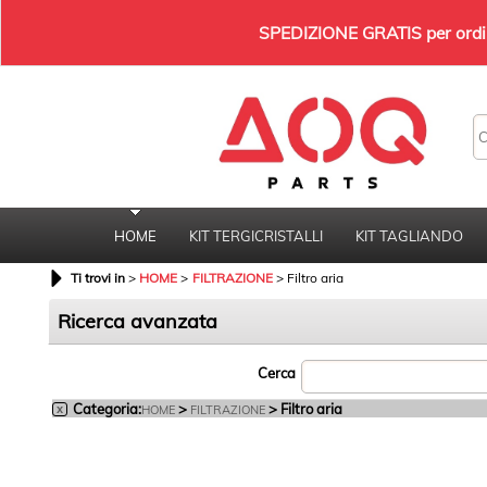
SPEDIZIONE GRATIS per ordini
HOME
KIT TERGICRISTALLI
KIT TAGLIANDO
Ti trovi in
HOME
FILTRAZIONE
Filtro aria
Ricerca avanzata
Cerca
Categoria:
>
> Filtro aria
x
HOME
FILTRAZIONE