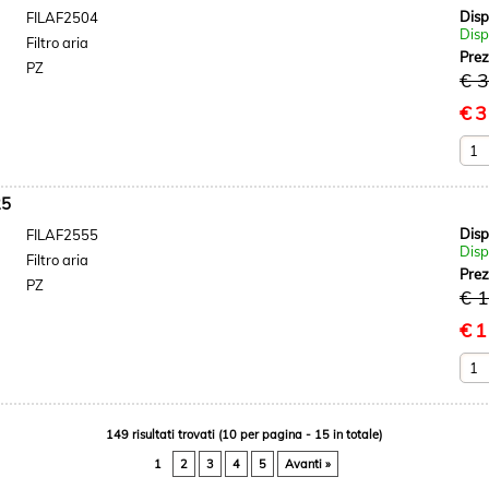
Disp
FILAF2504
Disp
Filtro aria
Pre
PZ
€ 
€
3
25
Disp
FILAF2555
Disp
Filtro aria
Pre
PZ
€ 
€
1
149 risultati trovati (10 per pagina - 15 in totale)
1
2
3
4
5
Avanti »