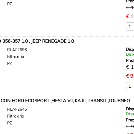
Pre
PZ
€ 
€
1
 356-357 1.0 , JEEP RENEGADE 1.0
Disp
FILAF2696
Disp
Filtro aria
Pre
PZ
€ 
€
9
ON FORD ECOSPORT ,FIESTA VII, KA III, TRANSIT ,TOURNEO
Disp
FILAF2645
Disp
Filtro aria
Pre
PZ
€ 9