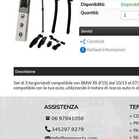
Disponibilità:
Disponibi
Quantità:
Servizi
Condividi
Richiedi informazioni
Descrizione
Set di 3 tergicristalli compatibile con BMW X5 (F15) dal 10/13 al 07/18
compatibile con la tua auto, utilizzando il motore di ricerca auto in a
ASSISTENZA
TER
C
06 97841058
PR
345297 8279
PA
info@aoqparts.com
RE