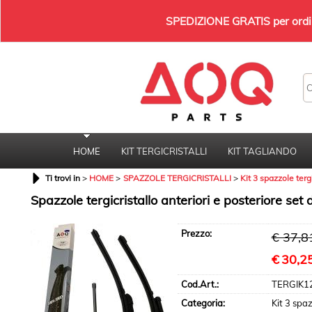
SPEDIZIONE GRATIS per ordini
HOME
KIT TERGICRISTALLI
KIT TAGLIANDO
Ti trovi in
HOME
SPAZZOLE TERGICRISTALLI
Kit 3 spazzole tergi
Spazzole tergicristallo anteriori e posteriore s
Prezzo:
€ 37,8
€
30,2
Cod.Art.:
TERGIK1
Categoria:
Kit 3 spaz