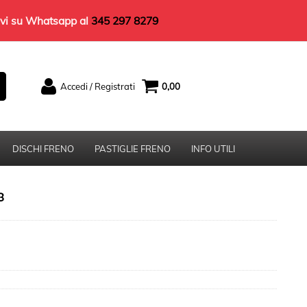
rivi su Whatsapp al
345 297 8279
Accedi / Registrati
0,00
Sono un nuovo cliente
Se non sei ancora registrato sul nostro sito
clicca sul pulsante "Registrati"
DISCHI FRENO
PASTIGLIE FRENO
INFO UTILI
8