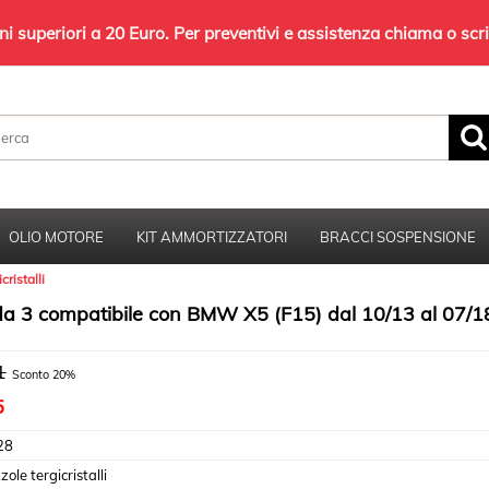
 superiori a 20 Euro. Per preventivi e assistenza chiama o sc
Sono già registrato
Per completare l'ordine inserisci il nome
utente e la password e poi clicca sul pulsante
OLIO MOTORE
KIT AMMORTIZZATORI
BRACCI SOSPENSIONE
"Accedi"
cristalli
E-mail:
et da 3 compatibile con BMW X5 (F15) dal 10/13 al 07/1
Password:
1
Sconto 20%
5
28
Hai perso la password?
zole tergicristalli