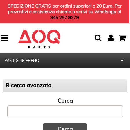
SPEDIZIONE GRATIS per ordini superiori a 20 Euro. Per
preventivi e assistenza chiama o scrivi su Whatsapp al
345 297 8279
PASTIGLIE FRENO
HOME
Ricerca avanzata
KIT TERGICRISTALLI
Cerca
KIT TAGLIANDO
OLIO MOTORE