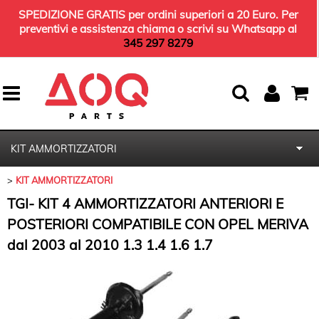
SPEDIZIONE GRATIS per ordini superiori a 20 Euro. Per
preventivi e assistenza chiama o scrivi su Whatsapp al
345 297 8279
KIT AMMORTIZZATORI
KIT AMMORTIZZATORI
HOME
TGI- KIT 4 AMMORTIZZATORI ANTERIORI E
KIT TERGICRISTALLI
POSTERIORI COMPATIBILE CON OPEL MERIVA
dal 2003 al 2010 1.3 1.4 1.6 1.7
KIT TAGLIANDO
OLIO MOTORE