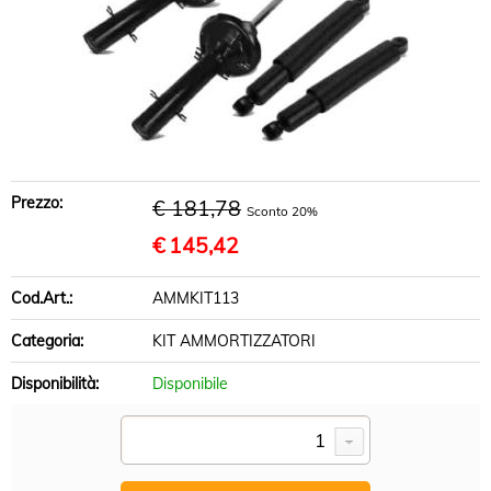
BRACCI SOSPENSIONE
DISCHI FRENO
PASTIGLIE FRENO
INFO UTILI
Prezzo:
€ 181,78
Sconto 20%
€
145,42
Cod.Art.:
AMMKIT113
Categoria:
KIT AMMORTIZZATORI
Disponibilità:
Disponibile