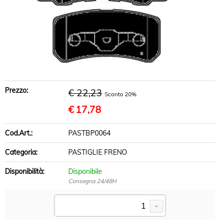
BRACCI SOSPENSIONE
DISCHI FRENO
PASTIGLIE FRENO
INFO UTILI
Prezzo:
€ 22,23
Sconto 20%
€
17,78
Cod.Art.:
PASTBP0064
Categoria:
PASTIGLIE FRENO
Disponibilità:
Disponibile
Consegna 24/48H