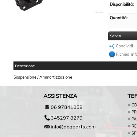
Disponibilità:
Quantità:
Servizi
Condividi
Richiedi in
Descrizione
Sospensione / Ammortizzazione
ASSISTENZA
TER
C
06 97841058
PR
345297 8279
PA
info@aoqparts.com
RE
SP