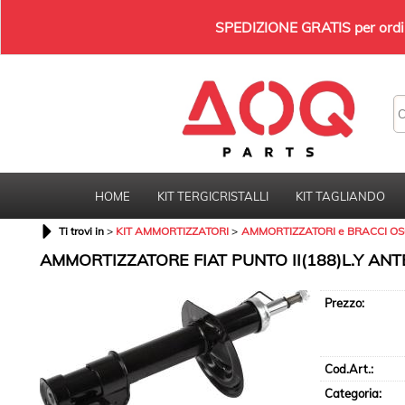
SPEDIZIONE GRATIS per ordini
HOME
KIT TERGICRISTALLI
KIT TAGLIANDO
Ti trovi in
KIT AMMORTIZZATORI
AMMORTIZZATORI e BRACCI OS
AMMORTIZZATORE FIAT PUNTO II(188)L.Y ANT
Prezzo:
Cod.Art.:
Categoria: