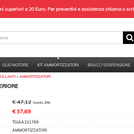
 superiori a 20 Euro. Per preventivi e assistenza chiama o sc
Sono già registrato
Per completare l'ordine inserisci il nome
utente e la password e poi clicca sul pulsante
OLIO MOTORE
KIT AMMORTIZZATORI
BRACCI SOSPENSIONE
"Accedi"
CILLANTI
AMMORTIZZATORI
E-mail:
ERIORE
Password:
€ 47,12
Sconto 20%
€
37,69
TGIAA331769
Hai perso la password?
AMMORTIZZATORI