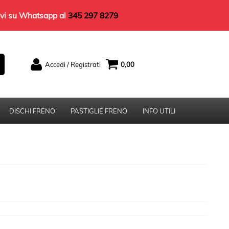
rivi su Whatsapp al
345 297 8279
Accedi / Registrati
0,00
Sono un nuovo cliente
Se non sei ancora registrato sul nostro sito
clicca sul pulsante "Registrati"
DISCHI FRENO
PASTIGLIE FRENO
INFO UTILI