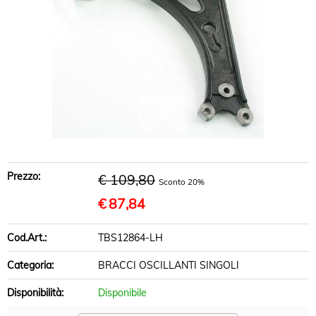
KIT AMMORTIZZATORI
DISCHI FRENO
PASTIGLIE FRENO
INFO UTILI
Prezzo:
€ 109,80
Sconto 20%
€
87,84
Cod.Art.:
TBS12864-LH
Categoria:
BRACCI OSCILLANTI SINGOLI
Disponibilità:
Disponibile