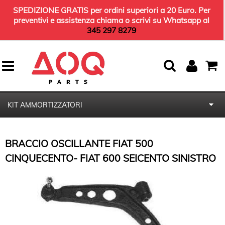
SPEDIZIONE GRATIS per ordini superiori a 20 Euro. Per
preventivi e assistenza chiama o scrivi su Whatsapp al
345 297 8279
KIT AMMORTIZZATORI
HOME
BRACCIO OSCILLANTE FIAT 500
KIT TERGICRISTALLI
CINQUECENTO- FIAT 600 SEICENTO SINISTRO
KIT TAGLIANDO
OLIO MOTORE