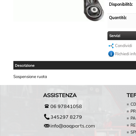
Disponibilità:
Quantità:
Servizi
Condividi
Richiedi in
Descrizione
Sospensione ruota
ASSISTENZA
TER
C
06 97841058
PR
345297 8279
PA
info@aoqparts.com
RE
SP