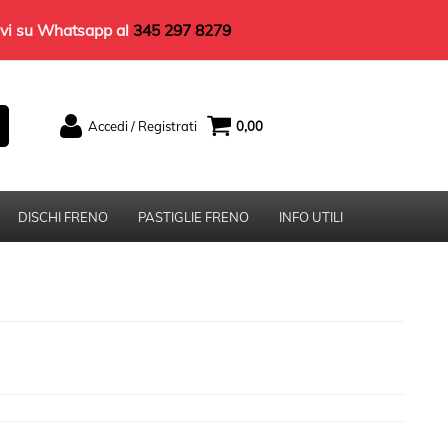
rivi su Whatsapp al
345 297 8279
Accedi / Registrati
0,00
Sono un nuovo cliente
Se non sei ancora registrato sul nostro sito
clicca sul pulsante "Registrati"
DISCHI FRENO
PASTIGLIE FRENO
INFO UTILI