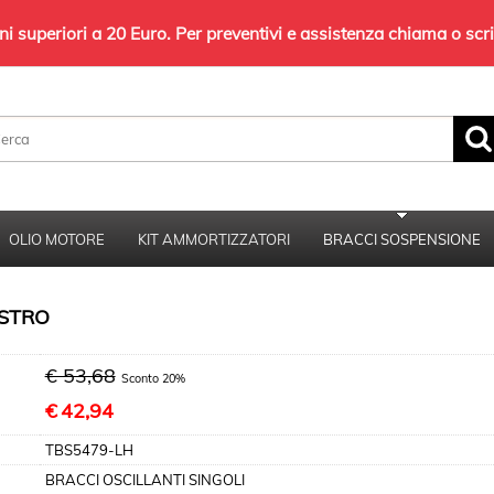
 superiori a 20 Euro. Per preventivi e assistenza chiama o sc
Sono già registrato
Per completare l'ordine inserisci il nome
utente e la password e poi clicca sul pulsante
OLIO MOTORE
KIT AMMORTIZZATORI
BRACCI SOSPENSIONE
"Accedi"
E-mail:
ISTRO
Password:
€ 53,68
Sconto 20%
€
42,94
TBS5479-LH
Hai perso la password?
BRACCI OSCILLANTI SINGOLI