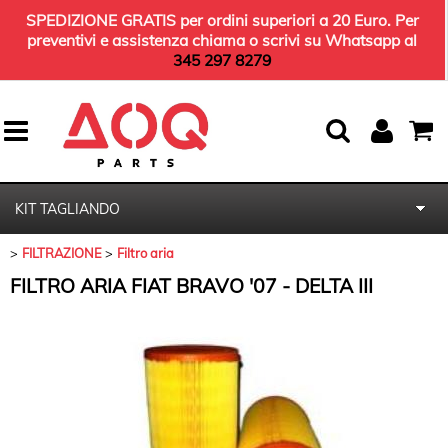
SPEDIZIONE GRATIS per ordini superiori a 20 Euro. Per
preventivi e assistenza chiama o scrivi su Whatsapp al
345 297 8279
KIT TAGLIANDO
FILTRAZIONE
Filtro aria
HOME
FILTRO ARIA FIAT BRAVO '07 - DELTA III
KIT TERGICRISTALLI
OLIO MOTORE
KIT AMMORTIZZATORI