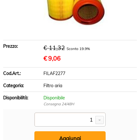
BRACCI SOSPENSIONE
DISCHI FRENO
PASTIGLIE FRENO
Prezzo:
€ 11,32
Sconto 19.9%
INFO UTILI
€
9,06
Cod.Art.:
FILAF2277
Categoria:
Filtro aria
Disponibilità:
Disponibile
Consegna 24/48H