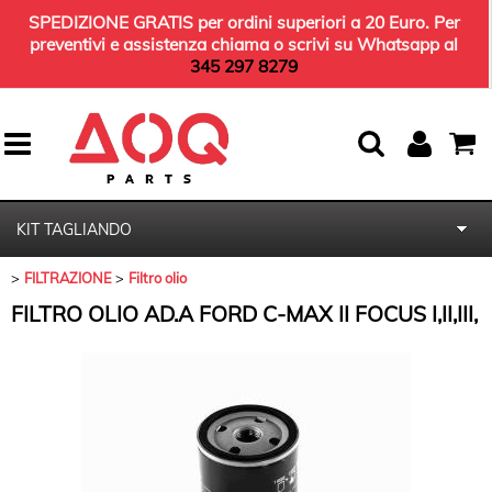
SPEDIZIONE GRATIS per ordini superiori a 20 Euro. Per
preventivi e assistenza chiama o scrivi su Whatsapp al
345 297 8279
KIT TAGLIANDO
FILTRAZIONE
Filtro olio
HOME
FILTRO OLIO AD.A FORD C-MAX II FOCUS I,II,III,
KIT TERGICRISTALLI
OLIO MOTORE
KIT AMMORTIZZATORI