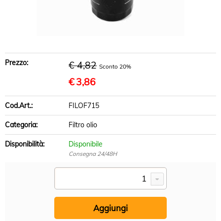
BRACCI SOSPENSIONE
DISCHI FRENO
PASTIGLIE FRENO
Prezzo:
€ 4,82
Sconto 20%
€
3,86
INFO UTILI
Cod.Art.:
FILOF715
Categoria:
Filtro olio
Disponibilità:
Disponibile
Consegna 24/48H