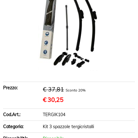
BRACCI SOSPENSIONE
DISCHI FRENO
PASTIGLIE FRENO
INFO UTILI
Prezzo:
€ 37,81
Sconto 20%
€
30,25
Cod.Art.:
TERGIK104
Categoria:
Kit 3 spazzole tergicristalli