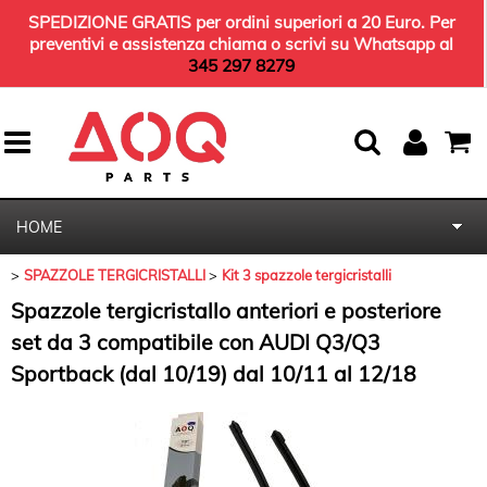
SPEDIZIONE GRATIS per ordini superiori a 20 Euro. Per
preventivi e assistenza chiama o scrivi su Whatsapp al
345 297 8279
HOME
SPAZZOLE TERGICRISTALLI
Kit 3 spazzole tergicristalli
KIT TERGICRISTALLI
Spazzole tergicristallo anteriori e posteriore
KIT TAGLIANDO
set da 3 compatibile con AUDI Q3/Q3
Sportback (dal 10/19) dal 10/11 al 12/18
OLIO MOTORE
KIT AMMORTIZZATORI