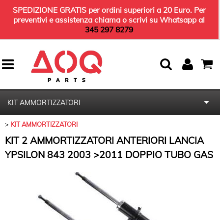
SPEDIZIONE GRATIS per ordini superiori a 20 Euro. Per
preventivi e assistenza chiama o scrivi su Whatsapp al
345 297 8279
KIT AMMORTIZZATORI
KIT AMMORTIZZATORI
HOME
KIT 2 AMMORTIZZATORI ANTERIORI LANCIA
KIT TERGICRISTALLI
YPSILON 843 2003 >2011 DOPPIO TUBO GAS
KIT TAGLIANDO
OLIO MOTORE