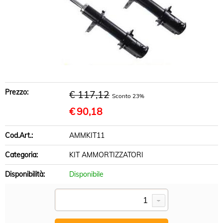
BRACCI SOSPENSIONE
DISCHI FRENO
PASTIGLIE FRENO
INFO UTILI
Prezzo:
€ 117,12
Sconto 23%
€
90,18
Cod.Art.:
AMMKIT11
Categoria:
KIT AMMORTIZZATORI
Disponibilità:
Disponibile