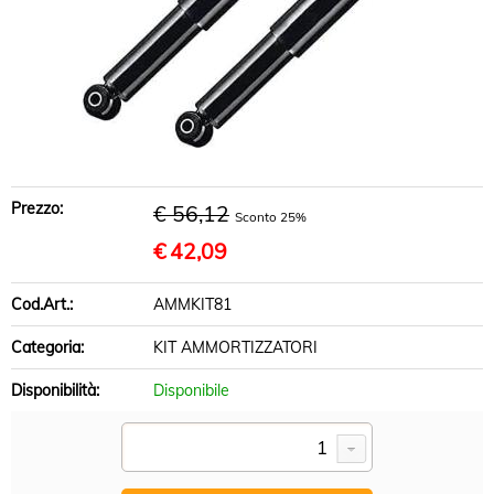
BRACCI SOSPENSIONE
DISCHI FRENO
PASTIGLIE FRENO
INFO UTILI
Prezzo:
€ 56,12
Sconto 25%
€
42,09
Cod.Art.:
AMMKIT81
Categoria:
KIT AMMORTIZZATORI
Disponibilità:
Disponibile