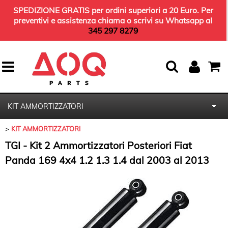
SPEDIZIONE GRATIS per ordini superiori a 20 Euro. Per
preventivi e assistenza chiama o scrivi su Whatsapp al
345 297 8279
KIT AMMORTIZZATORI
KIT AMMORTIZZATORI
HOME
TGI - Kit 2 Ammortizzatori Posteriori Fiat
KIT TERGICRISTALLI
Panda 169 4x4 1.2 1.3 1.4 dal 2003 al 2013
KIT TAGLIANDO
OLIO MOTORE