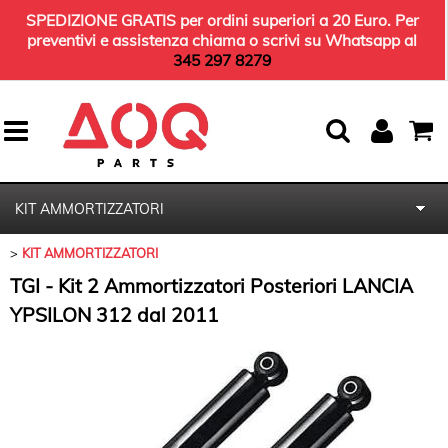
SPEDIZIONE GRATIS per ordini superiori a 20 Euro. Per
preventivi e assistenza chiama o scrivi su Whatsapp al
345 297 8279
KIT AMMORTIZZATORI
KIT AMMORTIZZATORI
HOME
TGI - Kit 2 Ammortizzatori Posteriori LANCIA
KIT TERGICRISTALLI
YPSILON 312 dal 2011
KIT TAGLIANDO
OLIO MOTORE