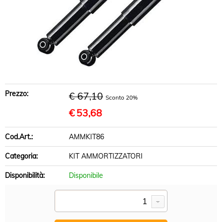
BRACCI SOSPENSIONE
DISCHI FRENO
PASTIGLIE FRENO
INFO UTILI
Prezzo:
€ 67,10
Sconto 20%
€
53,68
Cod.Art.:
AMMKIT86
Categoria:
KIT AMMORTIZZATORI
Disponibilità:
Disponibile