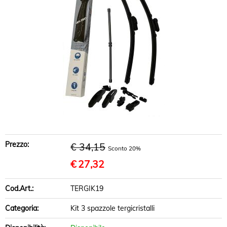
BRACCI SOSPENSIONE
DISCHI FRENO
PASTIGLIE FRENO
INFO UTILI
Prezzo:
€ 34,15
Sconto 20%
€
27,32
Cod.Art.:
TERGIK19
Categoria:
Kit 3 spazzole tergicristalli