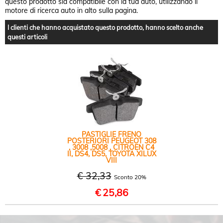
questo prodotto sia compatibile con la tua auto, utilizzando il
motore di ricerca auto in alto sulla pagina.
I clienti che hanno acquistato questo prodotto, hanno scelto anche
questi articoli
PASTIGLIE FRENO
POSTERIORI PEUGEOT 308
, 3008 ,5008 , CITROEN C4
II, DS4, DS5, TOYOTA XILUX
VIII
€ 32,33
Sconto 20%
€
25,86