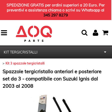
SPEDIZIONE GRATIS per ordini superiori a 20 Euro. Per
preventivi e assistenza chiama o scrivi su Whatsapp al
345 297 8279
KIT TERGICRISTALLI
Kit 3 spazzole tergicristalli
HOME
Spazzole tergicristallo anteriori e posteriore
KIT TAGLIANDO
set da 3 - compatibile con Suzuki Ignis dal
2003 al 2008
OLIO MOTORE
KIT AMMORTIZZATORI